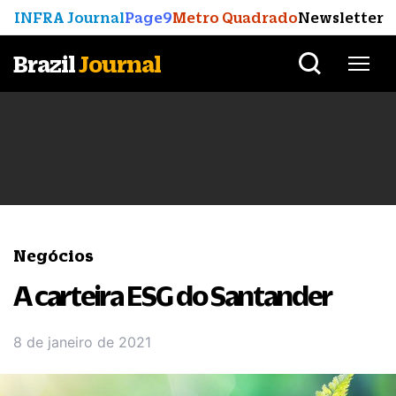
INFRA Journal
Page9
Metro Quadrado
Newsletter
Brazil
Journal
Negócios
A carteira ESG do Santander
8 de janeiro de 2021