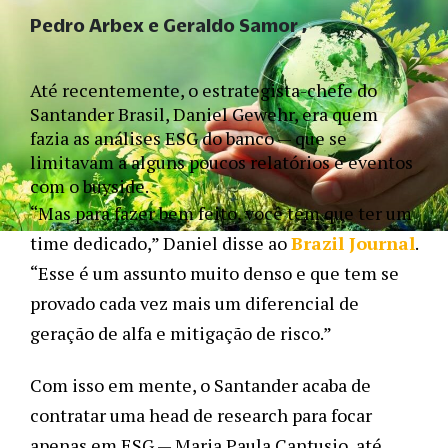
Pedro Arbex e Geraldo Samor
Até recentemente, o estrategista-chefe do 
Santander Brasil, Daniel Gewehr, era quem 
fazia as análises ESG do banco — que se 
limitavam a alguns poucos relatórios e eventos 
com o buyside. 
“Mas para fazer bem feito, você tem que ter um 
time dedicado,” Daniel disse ao 
Brazil Journal
. 
“Esse é um assunto muito denso e que tem se 
provado cada vez mais um diferencial de 
geração de alfa e mitigação de risco.”  
Com isso em mente, o Santander acaba de 
contratar uma head de research para focar 
apenas em ESG — Maria Paula Cantusio, até 