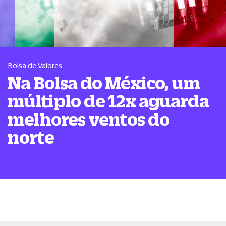
Bolsa de Valores
Na Bolsa do México, um
múltiplo de 12x aguarda
melhores ventos do
norte