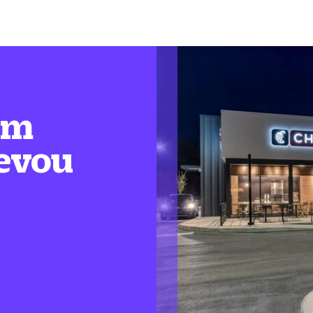
em
levou