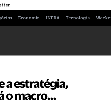
etter
ócios
Economia
INFRA
Tecnologia
Weeke
 a estratégia,
 Já o macro…