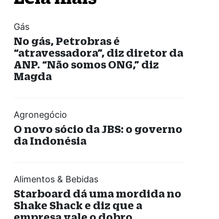
Gás
No gás, Petrobras é
“atravessadora”, diz diretor da
ANP. “Não somos ONG,” diz
Magda
Agronegócio
O novo sócio da JBS: o governo
da Indonésia
Alimentos & Bebidas
Starboard dá uma mordida no
Shake Shack e diz que a
empresa vale o dobro