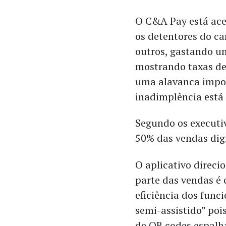
O C&A Pay está ace
os detentores do c
outros, gastando u
mostrando taxas de
uma alavanca impor
inadimplência está 
Segundo os executi
50% das vendas digi
O aplicativo direcio
parte das vendas é
eficiência dos func
semi-assistido” poi
de QR codes espalha