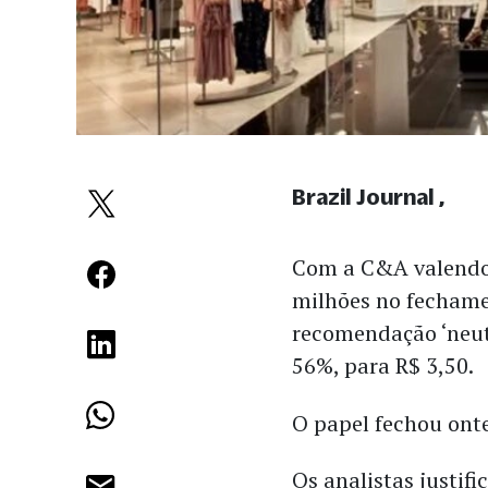
Brazil Journal
Com a C&A valendo 
milhões no fecham
recomendação ‘neutr
56%, para R$ 3,50.
O papel fechou ont
Os analistas justif