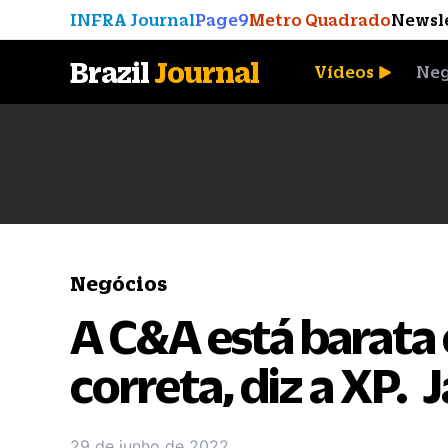
INFRA Journal
Page9
Metro Quadrado
Newsl
Brazil
Journal
Vídeos
Neg
A Moeda que Vingou
Negócios
A C&A está barata e
correta, diz a XP.
29 de junho de 2022