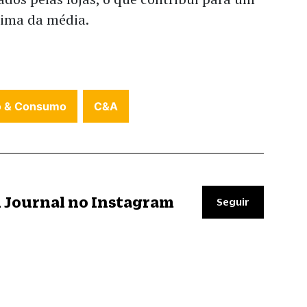
cima da média.
o & Consumo
C&A
il Journal no Instagram
Seguir