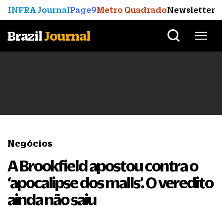
INFRA Journal
Page9
Metro Quadrado
Newsletter
Brazil
Journal
Negócios
A Brookfield apostou contra o
‘apocalipse dos malls’. O veredito
ainda não saiu