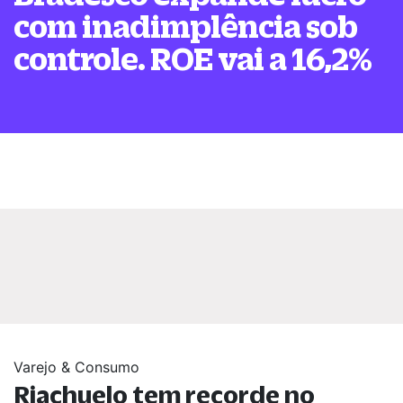
com inadimplência sob
controle. ROE vai a 16,2%
Varejo & Consumo
Riachuelo tem recorde no