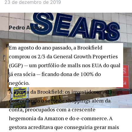
23 de dezembro de 2019
Pedro Arbex
Em agosto do ano passado, a Brookfield
comprou os 2/3 da General Growth Properties
(GGP) — um portfólio de malls nos EUA do qual
já era sócia — ficando dona de 100% do
negócio.
A aposta da Brookfield: os investidores estavam
descontando o setor de shoppings além da
conta, preocupados com a crescente
hegemonia da Amazon e do e-commerce. A
gestora acreditava que conseguiria gerar mais