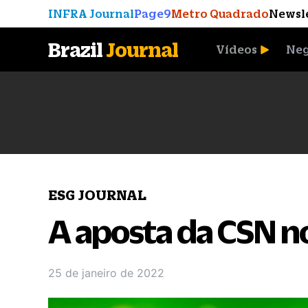
INFRA Journal
Page9
Metro Quadrado
Newsl
Brazil
Journal
Vídeos
Neg
A Moeda que Vingou
ESG JOURNAL
A aposta da CSN n
25 de janeiro de 2022