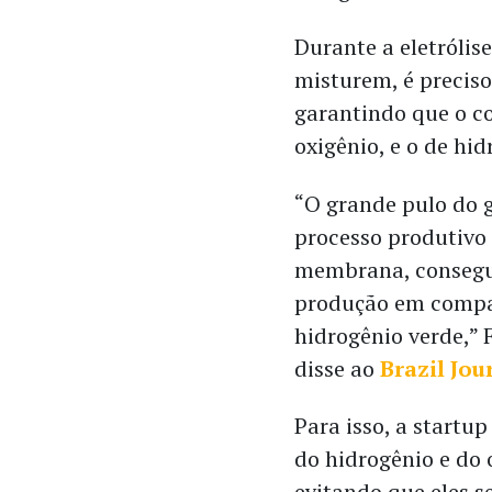
Durante a eletrólis
misturem, é precis
garantindo que o c
oxigênio, e o de hid
“O grande pulo do g
processo produtivo
membrana, consegu
produção em compa
hidrogênio verde,” 
disse ao
Brazil Jou
Para isso, a startu
do hidrogênio e do 
evitando que eles s