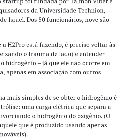
 startup foi fundada por Talmon Viber e
quisadores da Universidade Technion,
de Israel. Dos 50 funcionários, nove são
 a H2Pro está fazendo, é preciso voltar às
deixando o trauma de lado) e entender
o hidrogênio – já que ele não ocorre em
ra, apenas em associação com outros
a mais simples de se obter o hidrogênio é
etrólise: uma carga elétrica que separa a
ivorciando o hidrogênio do oxigênio. (O
 aquele que é produzido usando apenas
enováveis).