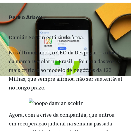
Pedro Arbex
Damián Scokin está rindo à toa.
Nos últimos anos, o CEO da Despegar — a dona
da marca Decolar no Brasil — foi uma das vozes
mais críticas ao modelo de negócios da 123
Milhas, que sempre afirmou não ser sustentável
no longo prazo.
Agora, com a crise da companhia, que entrou
em recuperação judicial na semana passada