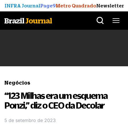
INFRA Journal
Page9
Metro Quadrado
Newsletter
Brazil
Journal
Negócios
“123 Milhas era um esquema
Ponzi,” diz o CEO da Decolar
5 de setembro de 2023