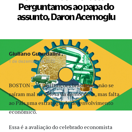
Perguntamos ao papa do
assunto, Daron Acemoglu
Giuliano Guandalini
1 de dezembro de 2022
BOSTON – As instituições brasileiras não se
saíram mal na defesa da democracia, mas falta
ao País uma estratégia de desenvolvimento
econômico.
Essa é a avaliação do celebrado economista