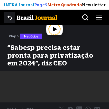
INFRA Journal
Page9
Metro Quadrado
Newsletter
Brazil
Journal
Play
Negócios
“Sabesp precisa estar
pronta para privatização
em 2024”, diz CEO