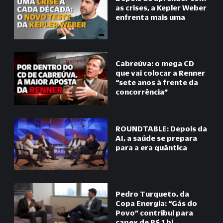
as crises, a Kepler Weber
enfrenta mais uma
Cabreúva: o mega CD
que vai colocar a Renner
“
sete anos à frente da
concorrência
”
ROUNDTABLE: Depois da
AI, a saúde se prepara
para a era quântica
Pedro Turqueto, da
Copa Energia:
“
Gás do
Povo
”
contribui para
capex de R$ 1 bi