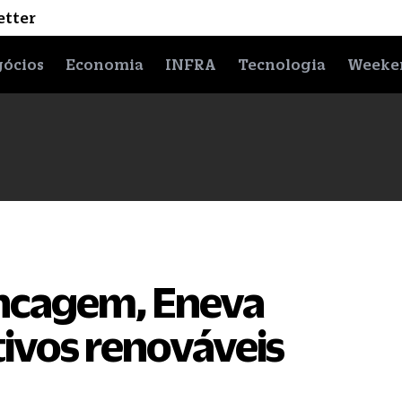
etter
ócios
Economia
INFRA
Tecnologia
Weeke
ancagem, Eneva
tivos renováveis