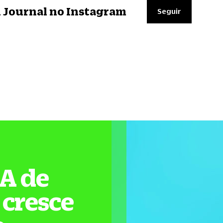
il Journal no Instagram
Seguir
&A de
 cresce