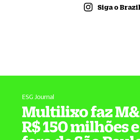
Siga o Braz
ESG Journal
Multilixo faz M
R$ 150 milhões e