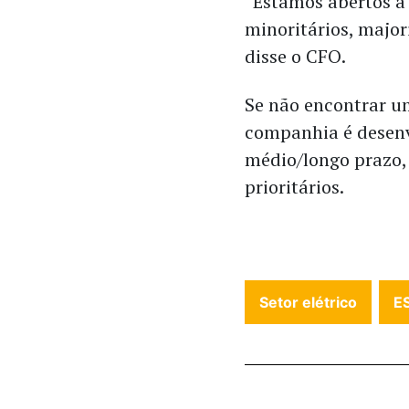
“Estamos abertos a
minoritários, majori
disse o CFO.
Se não encontrar um
companhia é desenv
médio/longo prazo,
prioritários.
Setor elétrico
E