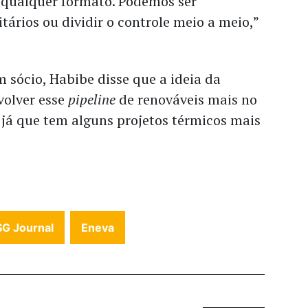
 qualquer formato. Podemos ser
tários ou dividir o controle meio a meio,”
 sócio, Habibe disse que a ideia da
olver esse
pipeline
de renováveis mais no
 já que tem alguns projetos térmicos mais
SG Journal
Eneva