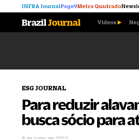
INFRA Journal
Page9
Metro Quadrado
Newsl
Brazil
Journal
Vídeos
Neg
A Moeda que Vingou
ESG JOURNAL
Para reduzir alav
busca sócio para a
9 de junho de 2023