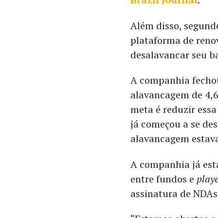
Além disso, segundo
plataforma de renov
desalavancar seu b
A companhia fechou
alavancagem de 4,6
meta é reduzir ess
já começou a se des
alavancagem estava
A companhia já est
entre fundos e
play
assinatura de NDAs