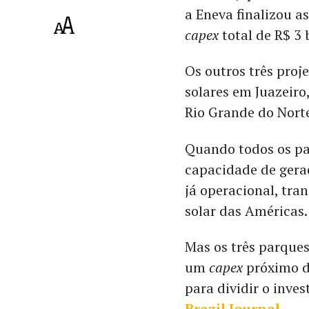
a Eneva finalizou a
capex
total de R$ 3 
Os outros três proj
solares em Juazeiro
Rio Grande do Nort
Quando todos os pa
capacidade de gera
já operacional, tr
solar das Américas
Mas os três parque
um
capex
próximo d
para dividir o inve
Brazil Journal
.