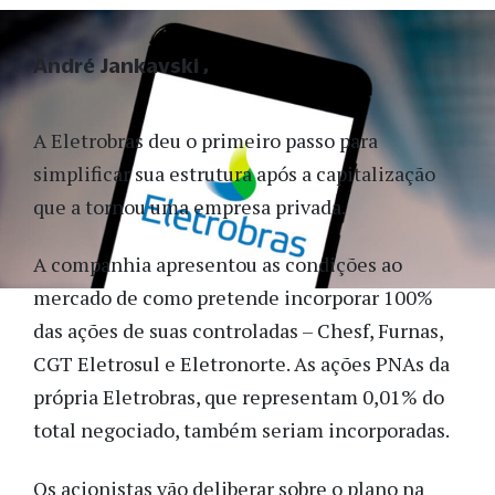
André Jankavski
A Eletrobras deu o primeiro passo para
simplificar sua estrutura após a capitalização
que a tornou uma empresa privada.
A companhia apresentou as condições ao
mercado de como pretende incorporar 100%
das ações de suas controladas – Chesf, Furnas,
CGT Eletrosul e Eletronorte. As ações PNAs da
própria Eletrobras, que representam 0,01% do
total negociado, também seriam incorporadas.
Os acionistas vão deliberar sobre o plano na