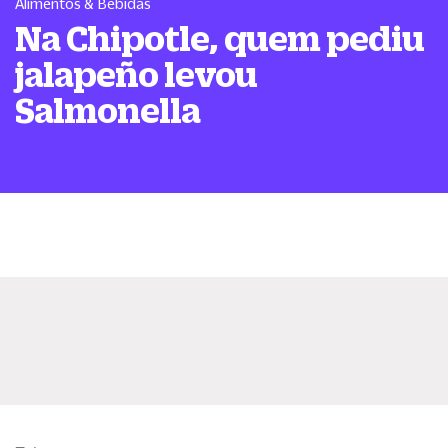
Alimentos & Bebidas
Na Chipotle, quem pediu
jalapeño levou
Salmonella