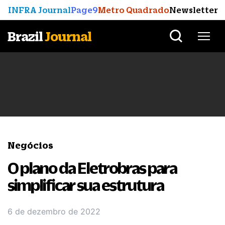
INFRA Journal
Page9
Metro Quadrado
Newsletter
Brazil
Journal
Negócios
O plano da Eletrobras para
simplificar sua estrutura
6 de dezembro de 2022