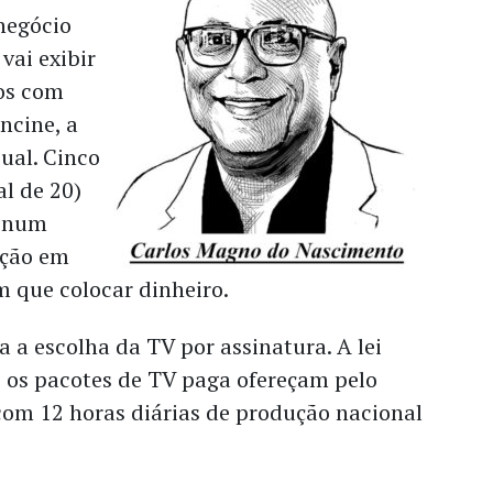
negócio
 vai exibir
os com
ncine, a
ual. Cinco
al de 20)
, num
ução em
 que colocar dinheiro.
a a escolha da TV por assinatura. A lei
e os pacotes de TV paga ofereçam pelo
com 12 horas diárias de produção nacional