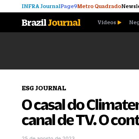
INFRA Journal
Page9
Metro Quadrado
Newsl
Brazil
Journal
Vídeos
Neg
A Moeda que Vingou
ESG JOURNAL
O casal do Climat
canal de TV. O co
25 de agosto de 2023