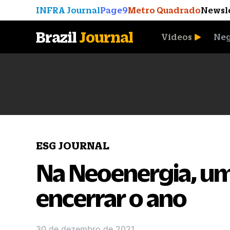
INFRA Journal
Page9
Metro Quadrado
Newsl
Brazil
Journal
Vídeos
Neg
A Moeda que Vingou
ESG JOURNAL
Na Neoenergia, um
encerrar o ano
30 de dezembro de 2021