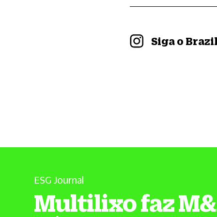
Siga o Braz
ESG Journal
Multilixo faz M