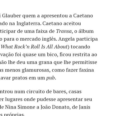
oi Glauber quem a apresentou a Caetano
lado na Inglaterra. Caetano aceitou
ticipar de uma faixa de
Transa
, o álbum
 para o mercado inglês. Angela participa
 What Rock’n Roll Is All About
) tocando
vação foi quase um bico, ficou restrita ao
não lhe deu uma grana que lhe permitisse
as menos glamurosas, como fazer faxina
lavar pratos em um
pub
.
 entrou num circuito de bares, casas
er lugares onde pudesse apresentar seu
 de Nina Simone a João Donato, de Janis
s próprias.