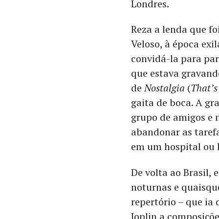
Londres.
Reza a lenda que f
Veloso, à época exi
convidá-la para par
que estava gravando
de
Nostalgia
(
That’s
gaita de boca. A gra
grupo de amigos e 
abandonar as taref
em um hospital ou 
De volta ao Brasil,
noturnas e quaisqu
repertório – que ia
Joplin a composiçõe