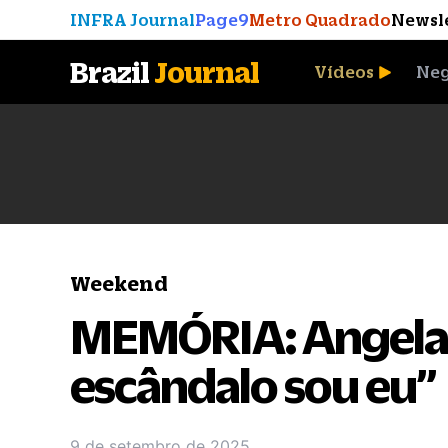
INFRA Journal
Page9
Metro Quadrado
Newsl
Brazil
Journal
Vídeos
Neg
A Moeda que Vingou
Weekend
MEMÓRIA: Angela 
escândalo sou eu”
9 de setembro de 2025