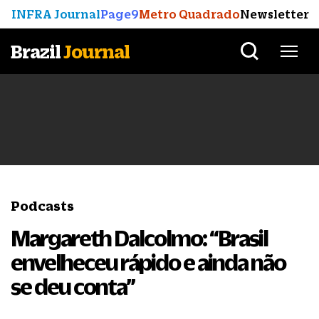
INFRA Journal
Page9
Metro Quadrado
Newsletter
Brazil
Journal
Podcasts
Margareth Dalcolmo: “Brasil
envelheceu rápido e ainda não
se deu conta”