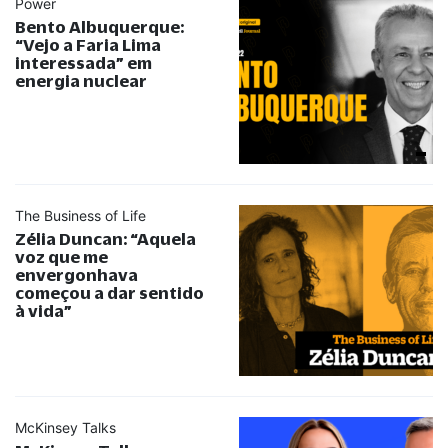
Power
Bento Albuquerque:
“
Vejo a Faria Lima
interessada
”
em
energia nuclear
The Business of Life
Zélia Duncan:
“
Aquela
voz que me
envergonhava
começou a dar sentido
à vida
”
McKinsey Talks