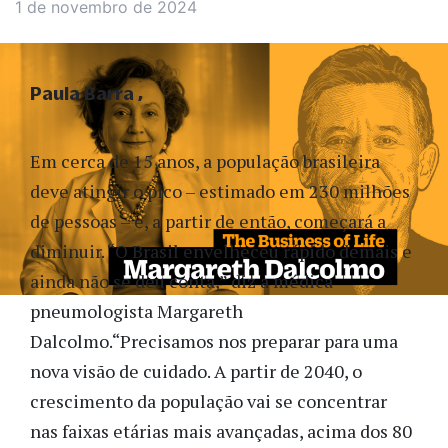
1 de novembro de 2024
Paula Barra
Em cerca de 15 anos, a população brasileira
deve atingir o pico – estimado em 230 milhões
de pessoas – e, a partir de então, começará a
diminuir. “O Brasil envelheceu rápido demais e
ainda não se deu conta,” diz a médica
pneumologista Margareth
Dalcolmo.“Precisamos nos preparar para uma
nova visão de cuidado. A partir de 2040, o
crescimento da população vai se concentrar
nas faixas etárias mais avançadas, acima dos 80