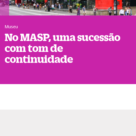
Museu
No MASP, uma sucessão
com tom de
continuidade