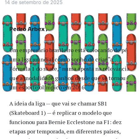
14 de setembro de 2025
Pedro Arbex
Um empresário brasileiro está colocando de pé
uma liga mundial com o sonho de criar “a
Fórmula 1 do skate,” numa aposta na relevância
que a modalidade ganhou desde que se tornou
um esporte olímpico em 2016.
A ideia da liga — que vai se chamar SB1
(Skateboard 1) — é replicar o modelo que
funcionou para Bernie Ecclestone na F1: dez
etapas por temporada, em diferentes países,