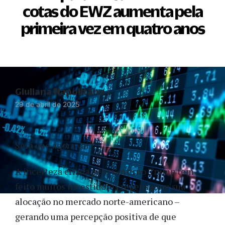
cotas do EWZ aumenta pela
primeira vez em quatro anos
Giuliana Napolitano
29 de abril de 2025
Será que agora vai?
A incerteza criada pelo Governo Trump tem
feito muitos investidores repensarem sua
alocação no mercado norte-americano –
gerando uma percepção positiva de que