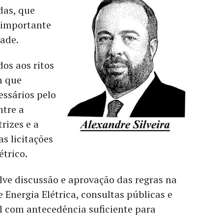
das, que
importante
dade.
os aos ritos
m que
essários pelo
ntre a
rizes e a
as licitações
étrico.
ve discussão e aprovação das regras na
 Energia Elétrica, consultas públicas e
l com antecedência suficiente para