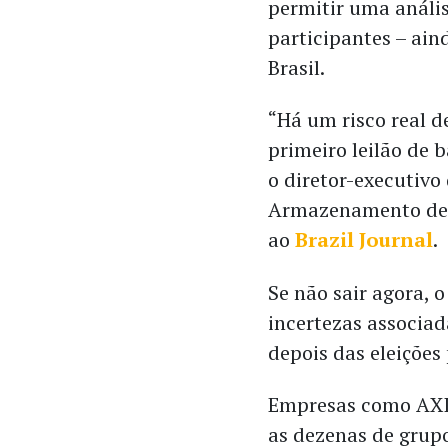
permitir uma análi
participantes – ain
Brasil.
“Há um risco real d
primeiro leilão de 
o diretor-executivo
Armazenamento de E
ao
Brazil Journal
.
Se não sair agora, o
incertezas associa
depois das eleições
Empresas como AXIA
as dezenas de grupo