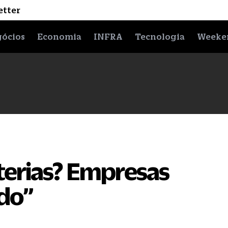
etter
ócios
Economia
INFRA
Tecnologia
Weeke
aterias? Empresas
do”