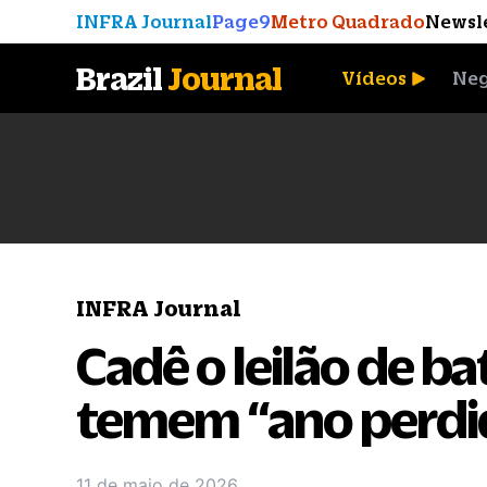
INFRA Journal
Page9
Metro Quadrado
Newsl
Brazil
Journal
Vídeos
Neg
A Moeda que Vingou
INFRA Journal
Cadê o leilão de b
temem “ano perdi
11 de maio de 2026