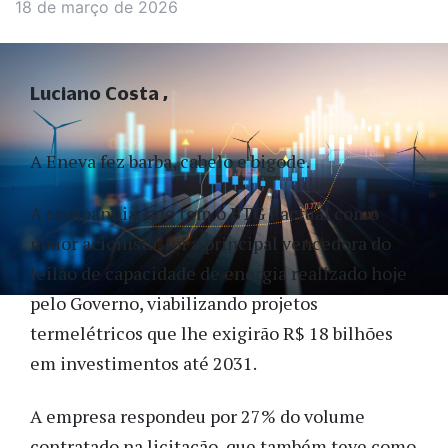
18 de março de 2026
Luciano Costa
A Eneva fez barba, cabelo e bigode.
A companhia, que tem o BTG Pactual como
maior acionista, foi a principal vencedora do
leilão de capacidade de energia realizado hoje
pelo Governo, viabilizando projetos
termelétricos que lhe exigirão R$ 18 bilhões
em investimentos até 2031.
A empresa respondeu por 27% do volume
contratado na licitação, que também teve como