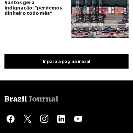
Santos gera
indignação:
“
perdemos
dinheiro todo mês
”
Ir para a página inicial
Brazil
Journal