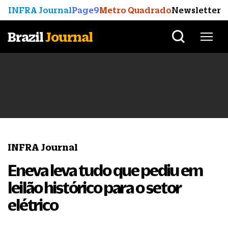
INFRA Journal
Page9
Metro Quadrado
Newsletter
Brazil
Journal
INFRA Journal
Eneva leva tudo que pediu em
leilão histórico para o setor
elétrico