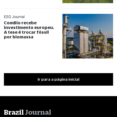
ESG Journal
ComBio recebe
investimento europeu.
A tese é trocar fóssil
por biomassa
Ir para a página inicial
Brazil
Journal