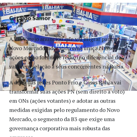
Geraldo Samor
A Via Varejo anunciou que vai migrar para o
Novo Mercado, adotando uma única classe de
ações como forma de reduzir o diferencial de
valor em relação a seus concorrentes na Bolsa.
A dona das redes Ponto Frio e Casas Bahia vai
transformar suas ações PN (sem direito a voto)
em ONs (ações votantes) e adotar as outras
medidas exigidas pelo regulamento do Novo
Mercado, o segmento da B3 que exige uma
governança corporativa mais robusta das