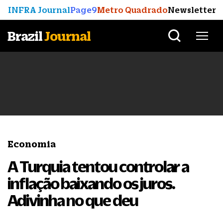
INFRA Journal
Page9
Metro Quadrado
Newsletter
Brazil
Journal
Economia
A Turquia tentou controlar a
inflação baixando os juros.
Adivinha no que deu