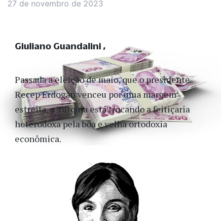
27 de novembro de 2023
Giuliano Guandalini
Passada a eleição de maio, que o presidente
Recep Erdogan venceu por uma margem
estreita, a Turquia está trocando a feitiçaria
heterodoxa pela boa e velha ortodoxia
econômica.