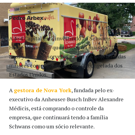
Pedro Arbex
A 4×4 Capital está investindo na Schwans
Home Delivery — que nasceu há mais de 70
anos vendendo sorvetes na rua e é hoje uma das
maiores companhias de comida congelada dos
Estados Unidos.
A
gestora de Nova York
, fundada pelo ex-
executivo da Anheuser-Busch InBev Alexandre
Médicis, está comprando o controle da
empresa, que continuará tendo a família
Schwans como um sócio relevante.