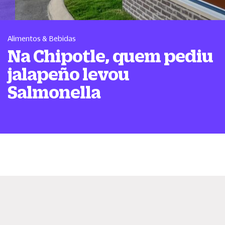
Alimentos & Bebidas
Na Chipotle, quem pediu
jalapeño levou
Salmonella