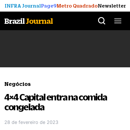
INFRA Journal
Page9
Metro Quadrado
Newsletter
Brazil
Journal
Negócios
4×4 Capital entra na comida
congelada
28 de fevereiro de 2023