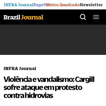
INFRA Journal
Page9
Metro Quadrado
Newsletter
Brazil
Journal
INFRA Journal
Violência e vandalismo: Cargill
sofre ataque em protesto
contra hidrovias