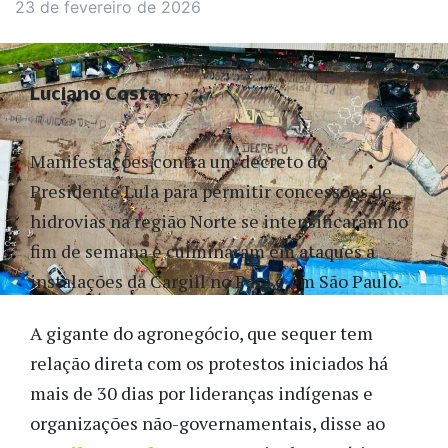
23 de fevereiro de 2026
Luciano Costa
Manifestações contra um decreto do
Presidente Lula para permitir concessões de
hidrovias na região Norte se intensificaram no
fim de semana e culminaram em ataques a
instalações da Cargill no Pará e em São Paulo.
A gigante do agronegócio, que sequer tem
relação direta com os protestos iniciados há
mais de 30 dias por lideranças indígenas e
organizações não-governamentais, disse ao