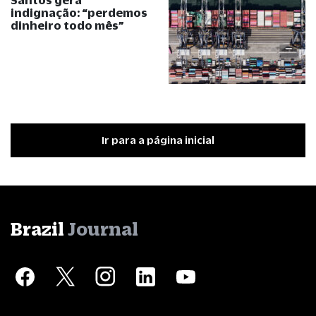
indignação:
“
perdemos
dinheiro todo mês
”
Ir para a página inicial
Brazil
Journal