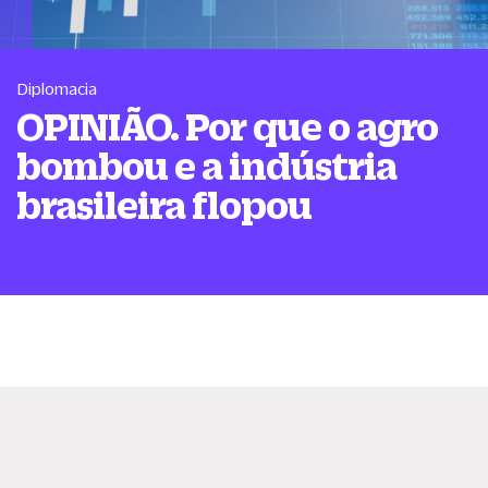
Diplomacia
OPINIÃO. Por que o agro
bombou e a indústria
brasileira flopou