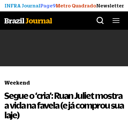
INFRA Journal
Page9
Metro Quadrado
Newsletter
Brazil
Journal
Weekend
Segue o ‘cria’: Ruan Juliet mostra
a vida na favela (e já comprou sua
laje)