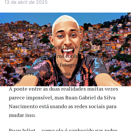
13 de abril de 2025
Pedro Arbex
No enorme fosso social que é a marca deste
País, muitos brasileiros conhecem as favelas
apenas em tese – por fotografias e filmes – sem
nunca terem pisado numa.
A ponte entre as duas realidades muitas vezes
parece impossível, mas Ruan Gabriel da Silva
Nascimento está usando as redes sociais para
mudar isso.
Ruan Juliet — como ele é conhecido nas redes