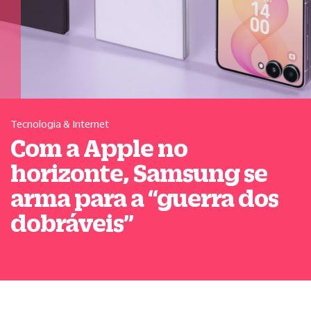
Tecnologia & Internet
Com a Apple no
horizonte, Samsung se
arma para a
“
guerra dos
dobráveis
”