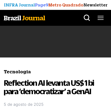
INFRA Journal
Page9
Metro Quadrado
Newsletter
Brazil
Journal
Tecnologia
Reflection AI levanta US$ 1 bi
para ‘democratizar’ a GenAI
5 de agosto de 2025