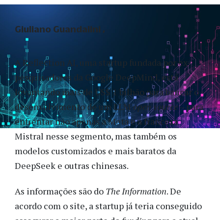
Giuliano Guandalini
A Reflection AI, uma startup fundada por ex-
pesquisadores da Google DeepMind, está
levantando mais de US$ 1 bilhão para bancar o
desenvolvimento de um LLM
open source
– para
enfrentar não apenas a Meta e a francesa
Mistral nesse segmento, mas também os
modelos customizados e mais baratos da
DeepSeek e outras chinesas.
As informações são do
The Information
. De
acordo com o site, a startup já teria conseguido