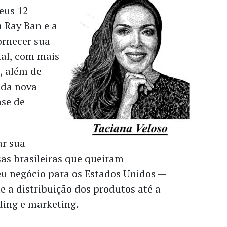
eus 12
a Ray Ban e a
fornecer sua
nal, com mais
, além de
s da nova
ase de
ar sua
as brasileiras que queiram
eu negócio para os Estados Unidos —
 a distribuição dos produtos até a
ing e marketing.