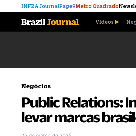
INFRA Journal
Page9
Metro Quadrado
Newsl
Brazil
Journal
Vídeos
Neg
A Moeda que Vingou
Negócios
Public Relations: I
levar marcas brasi
25 de março de 2025