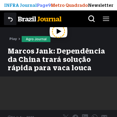
INFRA Journal
Page9
Metro Quadrado
Newsletter
Brazil
Journal
Play
Agro Journal
Marcos Jank: Dependência
da China trará solução
rápida para vaca louca