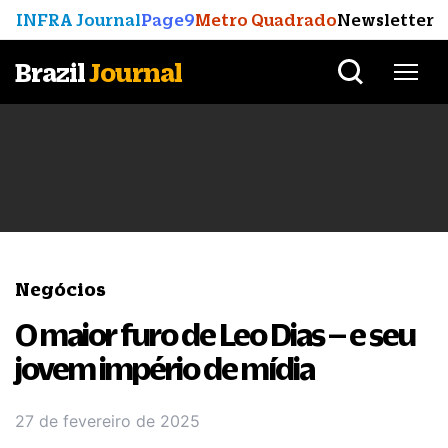
INFRA Journal
Page9
Metro Quadrado
Newsletter
Brazil
Journal
Negócios
O maior furo de Leo Dias – e seu
jovem império de mídia
27 de fevereiro de 2025