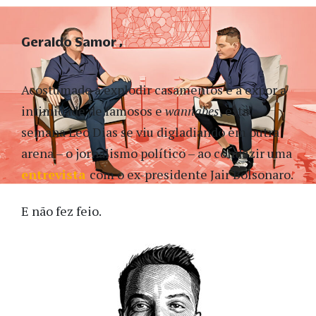
Geraldo Samor
Acostumado a explodir casamentos e a expor a
intimidade de famosos e
wannabes
, esta
semana Leo Dias se viu digladiando em outra
arena – o jornalismo político – ao conduzir uma
entrevista
com o ex-presidente Jair Bolsonaro.
E não fez feio.