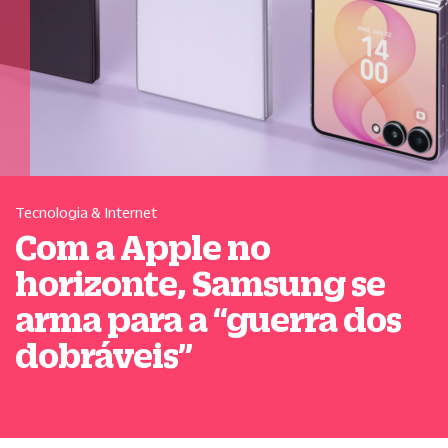
Tecnologia & Internet
Com a Apple no
horizonte, Samsung se
arma para a
“
guerra dos
dobráveis
”