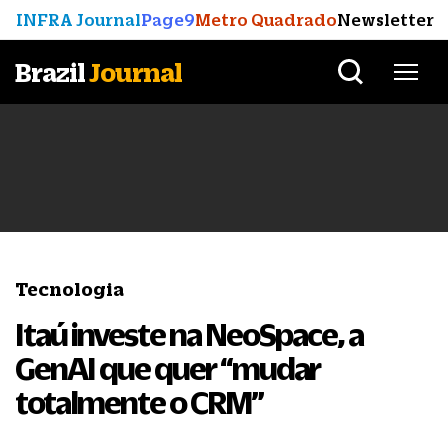
INFRA Journal
Page9
Metro Quadrado
Newsletter
Brazil
Journal
Tecnologia
Itaú investe na NeoSpace, a
GenAI que quer “mudar
totalmente o CRM”