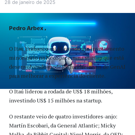
28 de janeiro de 2025
Pedro Arbex
O Itaú Unibanco está fazendo um investimento
minoritário na NeoSpace, uma startup que está
desenvolvendo modelos fundacionais de GenAI
para melhorar a experiência do cliente.
O Itaú liderou a rodada de US$ 18 milhões,
investindo US$ 15 milhões na startup.
O restante veio de quatro investidores-anjo:
Martín Escobari, da General Atlantic;
Micky
Malka, da Ribbit Capital; Nigel Morris, da QED;