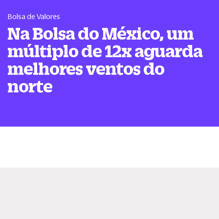
Bolsa de Valores
Na Bolsa do México, um
múltiplo de 12x aguarda
melhores ventos do
norte