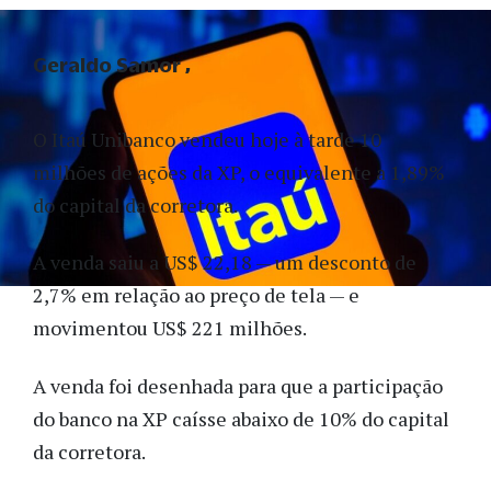
Geraldo Samor
O Itaú Unibanco vendeu hoje à tarde 10
milhões de ações da XP, o equivalente a 1,89%
do capital da corretora.
A venda saiu a US$ 22,18 — um desconto de
2,7% em relação ao preço de tela — e
movimentou US$ 221 milhões.
A venda foi desenhada para que a participação
do banco na XP caísse abaixo de 10% do capital
da corretora.