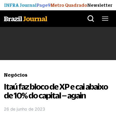
INFRA Journal
Page9
Metro Quadrado
Newsletter
Brazil
Journal
Negócios
Itaú faz bloco de XP e cai abaixo
de 10% do capital – again
26 de junho de 2023