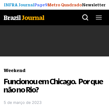
INFRA Journal
Page9
Metro Quadrado
Newsletter
Brazil
Journal
Weekend
Funcionou em Chicago. Por que
não no Rio?
5 de março de 2023