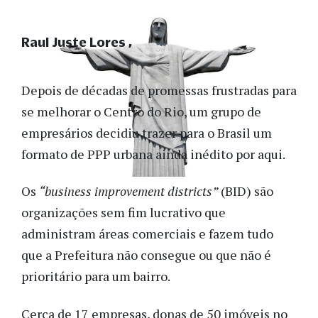
Raul Juste Lores
Depois de décadas de promessas frustradas para
se melhorar o Centro do Rio, um grupo de
empresários decidiu trazer para o Brasil um
formato de PPP urbana ainda inédito por aqui.
Os
“business improvement districts”
(BID) são
organizações sem fim lucrativo que
administram áreas comerciais e fazem tudo
que a Prefeitura não consegue ou que não é
prioritário para um bairro.
Cerca de 17 empresas, donas de 50 imóveis no