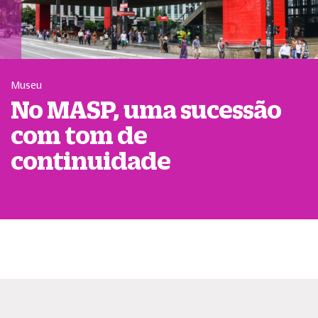
Museu
No MASP, uma sucessão
com tom de
continuidade