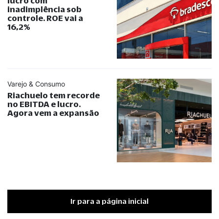
lucro com
inadimplência sob
controle. ROE vai a
16,2%
Varejo & Consumo
Riachuelo tem recorde
no EBITDA e lucro.
Agora vem a expansão
Ir para a página inicial