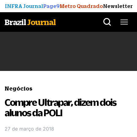
INFRA Journal
Page9
Metro Quadrado
Newsletter
Brazil
Journal
Negócios
Compre Ultrapar, dizem dois
alunos da POLI
27 de março de 2018