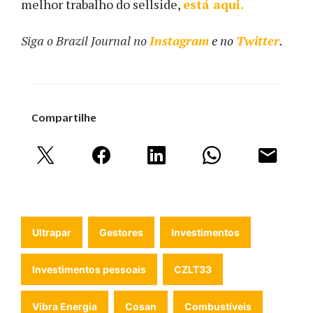
melhor trabalho do sellside,
está aqui.
Siga o Brazil Journal no
Instagram
e no
Twitter
.
Compartilhe
Ultrapar
Gestores
Investimentos
Investimentos pessoais
CZLT33
Vibra Energia
Cosan
Combustíveis