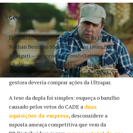
Geraldo Samor
Dois alunos da Escola Politécnica da USP —
Nathan Benigno Sboarine e Vitor Uemura
Moriguti — venceram o Constellation
Challenge 2018, realizado neste fim de
semana, que perguntava aos competidores se a
gestora deveria comprar ações da Ultrapar.
A tese da dupla foi simples: esqueça o barulho
causado pelos vetos do CADE a
duas
aquisições da empresa
, desconsidere a
suposta ameaça competitiva que vem da