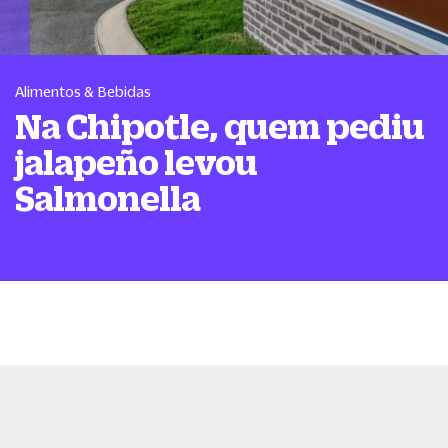
Alimentos & Bebidas
Na Chipotle, quem pediu
jalapeño levou
Salmonella