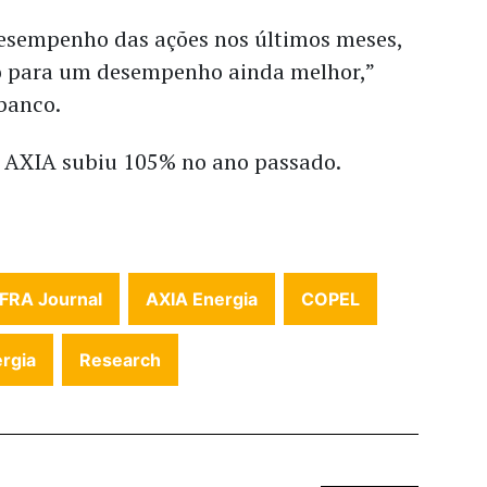
desempenho das ações nos últimos meses,
o para um desempenho ainda melhor,”
banco.
a AXIA subiu 105% no ano passado.
NFRA Journal
AXIA Energia
COPEL
rgia
Research