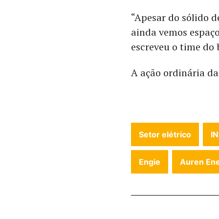
“Apesar do sólido 
ainda vemos espaç
escreveu o time do 
A ação ordinária d
Setor elétrico
I
Engie
Auren Ene