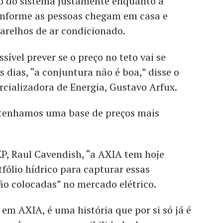
do do sistema justamente enquanto a
nforme as pessoas chegam em casa e
parelhos de ar condicionado.
sível prever se o preço no teto vai se
s dias, “a conjuntura não é boa,” disse o
rcializadora de Energia, Gustavo Arfux.
 tenhamos uma base de preços mais
XP, Raul Cavendish, “a AXIA tem hoje
tfólio hídrico para capturar essas
ão colocadas” no mercado elétrico.
m AXIA, é uma história que por si só já é