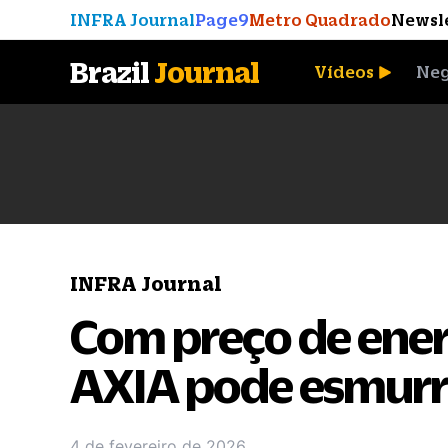
INFRA Journal
Page9
Metro Quadrado
Newsl
Brazil
Journal
Vídeos
Neg
A Moeda que Vingou
INFRA Journal
Com preço de ener
AXIA pode esmurr
4 de fevereiro de 2026