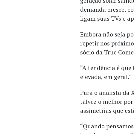
geração solar sain
demanda cresce, co
ligam suas TVs e a
Embora não seja pos
repetir nos próximo
sócio da True Come
“A tendência é que
elevada, em geral.”
Para o analista da 
talvez o melhor por
assimetrias que est
“Quando pensamos e