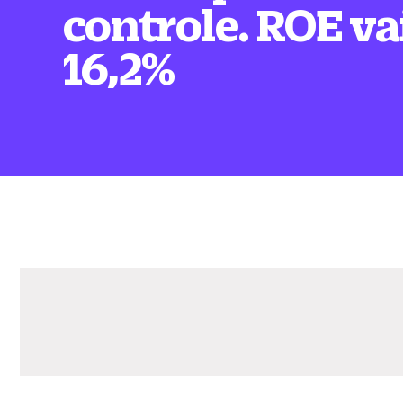
controle. ROE va
16,2%