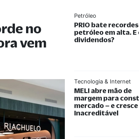
Petróleo
orde no
PRIO bate recorde
petróleo em alta. E
gora vem
dividendos?
Tecnologia & Internet
MELI abre mão de
margem para const
mercado – e cresce
Inacreditável