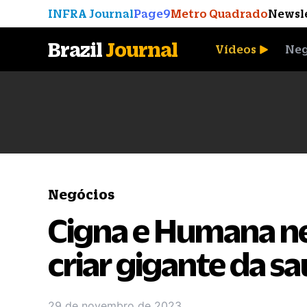
INFRA Journal
Page9
Metro Quadrado
Newsl
Brazil
Journal
Vídeos
Neg
A Moeda que Vingou
Negócios
Cigna e Humana n
criar gigante da s
29 de novembro de 2023