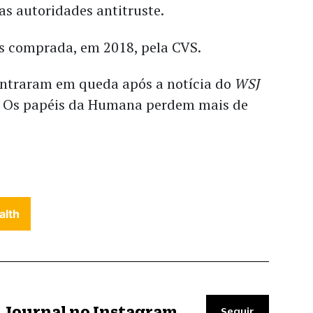
s autoridades antitruste.
is comprada, em 2018, pela CVS.
entraram em queda após a notícia do
WSJ
. Os papéis da Humana perdem mais de
alth
il Journal no Instagram
Seguir