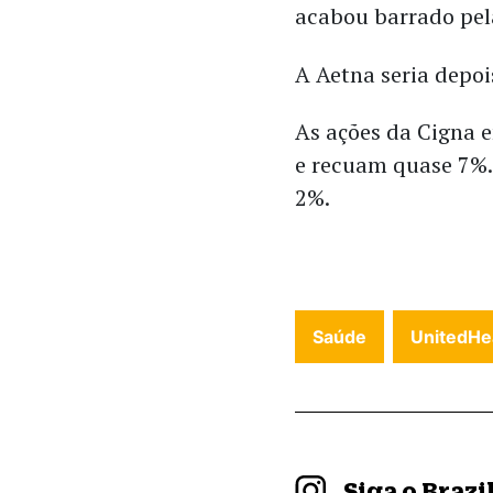
acabou barrado pela
A Aetna seria depo
As ações da Cigna 
e recuam quase 7%
2%.
Saúde
UnitedHe
Siga o Braz