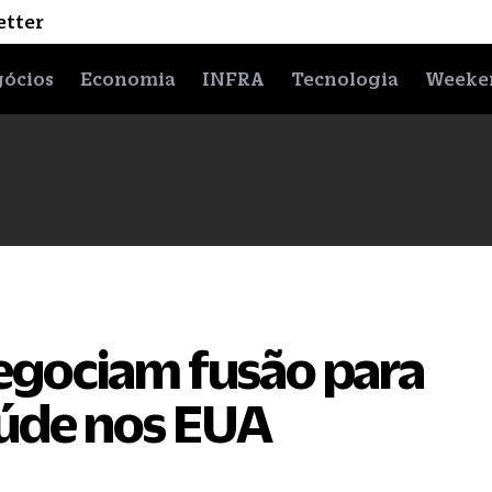
etter
ócios
Economia
INFRA
Tecnologia
Weeke
egociam fusão para
aúde nos EUA