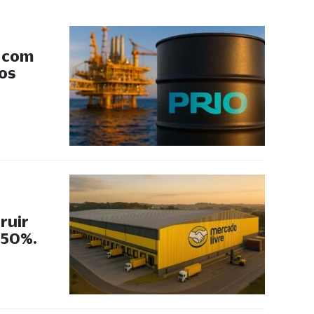
s com
 os
ruir
 50%.