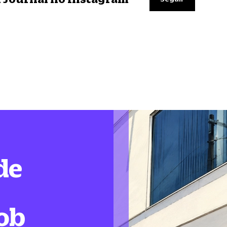
de
ob