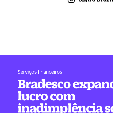
Serviços financeiros
Bradesco expan
lucro com
inadimplência s