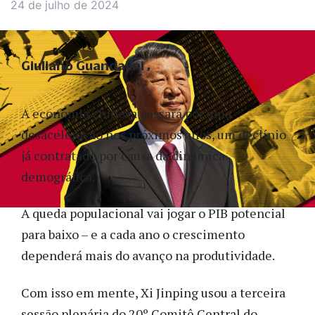
24 de julho de 2024
Giuliano Guandalini
A economia chinesa passará por uma
desaceleração nos próximos anos, um declínio
já contratado por causa da dinâmica
demográfica.
A queda populacional vai jogar o PIB potencial
para baixo – e a cada ano o crescimento
dependerá mais do avanço na produtividade.
Com isso em mente, Xi Jinping usou a terceira
sessão plenária do 20º Comitê Central do