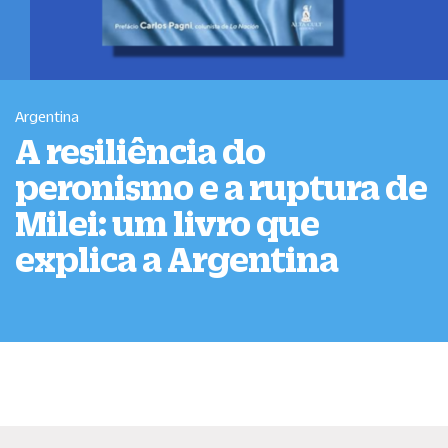
Argentina
A resiliência do
peronismo e a ruptura de
Milei: um livro que
explica a Argentina