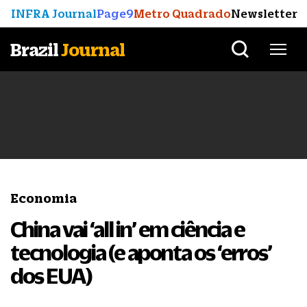
INFRA Journal
Page9
Metro Quadrado
Newsletter
Brazil
Journal
Economia
China vai ‘all in’ em ciência e
tecnologia (e aponta os ‘erros’
dos EUA)