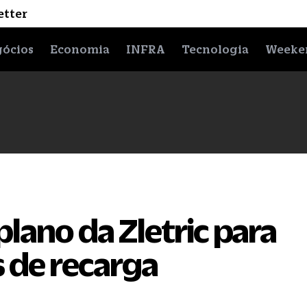
etter
ócios
Economia
INFRA
Tecnologia
Weeke
 plano da Zletric para
 de recarga