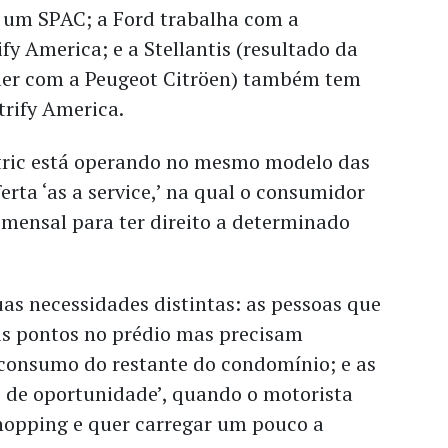
e um SPAC; a Ford trabalha com a
ify America; e a Stellantis (resultado da
sler com a Peugeot Citröen) também tem
trify America.
etric está operando no mesmo modelo das
rta ‘as a service,’ na qual o consumidor
mensal para ter direito a determinado
uas necessidades distintas: as pessoas que
us pontos no prédio mas precisam
 consumo do restante do condomínio; e as
 de oportunidade’, quando o motorista
shopping e quer carregar um pouco a