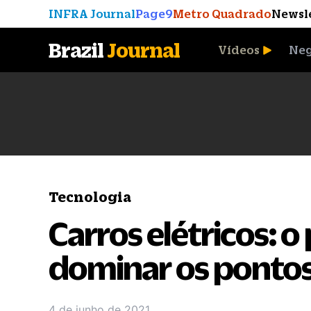
INFRA Journal
Page9
Metro Quadrado
Newsl
Brazil
Journal
Vídeos
Neg
A Moeda que Vingou
Tecnologia
Carros elétricos: o
dominar os pontos
4 de junho de 2021