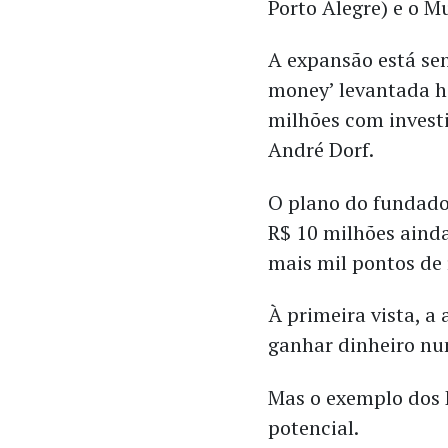
Porto Alegre) e o M
A expansão está se
money’ levantada há
milhões com invest
André Dorf.
O plano do fundador
R$ 10 milhões ainda
mais mil pontos de
À primeira vista, a
ganhar dinheiro nu
Mas o exemplo dos 
potencial.