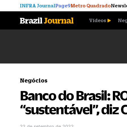
INFRA Journal
Page9
Metro Quadrado
Newsl
Brazil
Journal
Vídeos
Neg
A Moeda que Vingou
Negócios
Banco do Brasil: R
“sustentável”, diz
22 de setembro de 2022