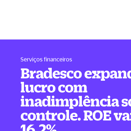
Serviços financeiros
Bradesco expan
lucro com
inadimplência s
controle. ROE va
16,2%