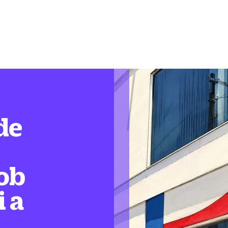
de
ob
i a