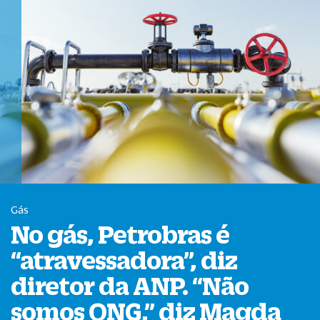
Gás
No gás, Petrobras é
“
atravessadora
”
, diz
diretor da ANP.
“
Não
somos ONG,
”
diz Magda