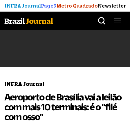
INFRA Journal
Page9
Metro Quadrado
Newsletter
Brazil
Journal
INFRA Journal
Aeroporto de Brasília vai a leilão
com mais 10 terminais: é o “filé
com osso”