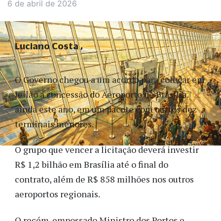
6 de abril de 2026
Luciano Costa
O Governo chegou a um acordo para colocar em
leilão a concessão do Aeroporto de Brasília
ainda este ano, em um pacote com outros dez
terminais menores.
O grupo que vencer a licitação deverá investir
R$ 1,2 bilhão em Brasília até o final do
contrato, além de R$ 858 milhões nos outros
aeroportos regionais.
O recém-empossado Ministro dos Portos e