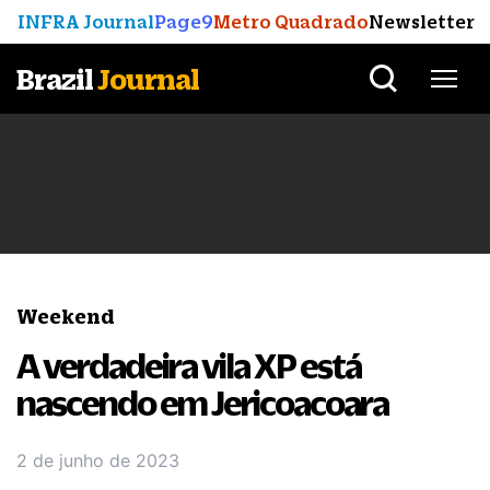
INFRA Journal
Page9
Metro Quadrado
Newsletter
Brazil
Journal
Weekend
A verdadeira vila XP está
nascendo em Jericoacoara
2 de junho de 2023