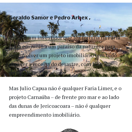
Geraldo Samor e Pedro Arbex
Colocar um investidor que fez fortuna na Faria
Lima em meio a um paraíso da natureza para
desenvolver um projeto imobiliário tem tudo
para ser a receita do desastre, com 100% de
probabilidade de acerto.
Mas Julio Capua não é qualquer Faria Limer, e o
projeto Carnaúba – de frente pro mar e ao lado
das dunas de Jericoacoara – não é qualquer
empreendimento imobiliário.