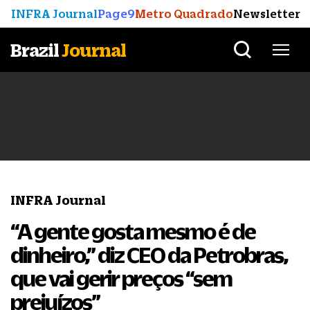
INFRA Journal
Page9
Metro Quadrado
Newsletter
Brazil
Journal
INFRA Journal
“A gente gosta mesmo é de
dinheiro,” diz CEO da Petrobras,
que vai gerir preços “sem
prejuízos”