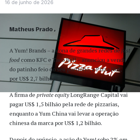
16 de junho de 2026
Matheus Prado
A Yum! Brands – a dona de grandes redes de
fast
food
como KFC e Taco Bell – anunciou a venda
do patinho feio do seu portfólio, a Pizza Hut,
por US$ 2,7 bilhões.
A firma de
private equity
LongRange Capital vai
pagar US$ 1,5 bilhão pela rede de pizzarias,
enquanto a Yum China vai levar a operação
chinesa da marca por US$ 1,2 bilhão.
Depois do anúncio, a ação da Yum! sobe 2% em