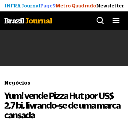
INFRA Journal
Page9
Metro Quadrado
Newsletter
Brazil
Journal
Negócios
Yum! vende Pizza Hut por US$
2,7 bi, livrando-se de uma marca
cansada