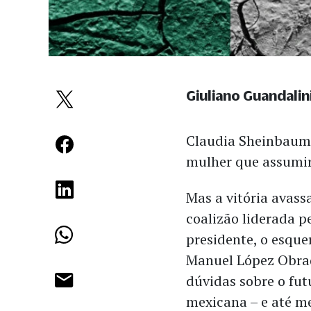
Giuliano Guandalin
Claudia Sheinbaum f
mulher que assumir
Mas a vitória avass
coalizão liderada p
presidente, o esque
Manuel López Obrad
dúvidas sobre o fu
mexicana – e até m