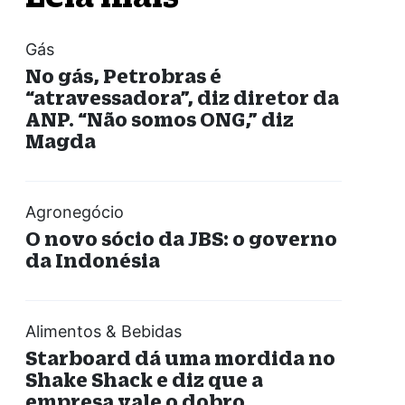
Gás
No gás, Petrobras é
“atravessadora”, diz diretor da
ANP. “Não somos ONG,” diz
Magda
Agronegócio
O novo sócio da JBS: o governo
da Indonésia
Alimentos & Bebidas
Starboard dá uma mordida no
Shake Shack e diz que a
empresa vale o dobro