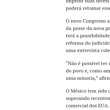
impedir suas inves
poderá retomar esse
O novo Congresso a
da posse da nova p
terá a possibilidade
reforma do judiciá
uma entrevista cole
“Não é possível ter
do povo e, como amp
uma minoria,” afir
O México tem sido 
superando recentem
comercial dos EUA.