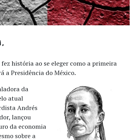
i
ez história ao se eleger como a primeira
á a Presidência do México.
aladora da
elo atual
rdista Andrés
or, lançou
turo da economia
esmo sobre a