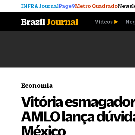
INFRA Journal
Page9
Metro Quadrado
Newsl
Brazil
Journal
Vídeos
Neg
A Moeda que Vingou
Economia
Vitória esmagador
AMLO lança dúvida
México