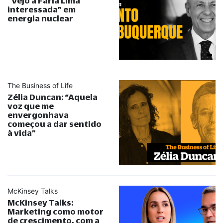
“
Vejo a Faria Lima
interessada
”
em
energia nuclear
The Business of Life
Zélia Duncan:
“
Aquela
voz que me
envergonhava
começou a dar sentido
à vida
”
McKinsey Talks
McKinsey Talks:
Marketing como motor
de crescimento, com a