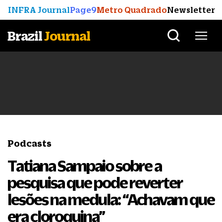
INFRA Journal
Page9
Metro Quadrado
Newsletter
Brazil
Journal
Podcasts
Tatiana Sampaio sobre a
pesquisa que pode reverter
lesões na medula: “Achavam que
era cloroquina”