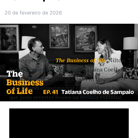
20 de fevereiro de 2026
Neste episódio de
The Business of Life
, Nilton
Bonder entrevista a cientista Tatiana Coelho
de Sampaio, pesquisadora da UFRJ responsável
pela terapia experimental com
polilaminina
,
que pode reverter lesões na medula espinhal.