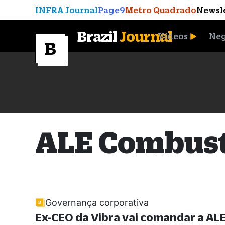
INFRA Journal
Page9
Metro Quadrado
Newsl
Brazil
Journal
Vídeos
Neg
A Moeda que Vingou
ALE Combust
Governança corporativa
Ex-CEO da Vibra vai comandar a AL