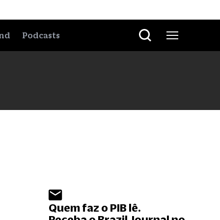
nd
Podcasts
Quem faz o PIB lê.
Receba o Brazil Journal no