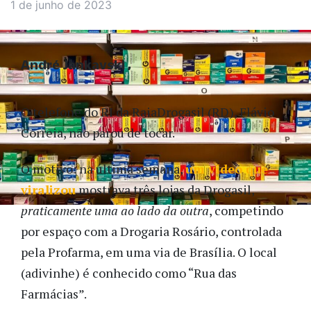
1 de junho de 2023
André Jankavski
O telefone do RI da RaiaDrogasil (RD), Flávio
Correia, não parou de tocar.
O motivo: na última semana,
um vídeo que
viralizou
mostrava três lojas da Drogasil,
praticamente uma ao lado da outra
, competindo
por espaço com a Drogaria Rosário, controlada
pela Profarma, em uma via de Brasília. O local
(adivinhe) é conhecido como “Rua das
Farmácias”.