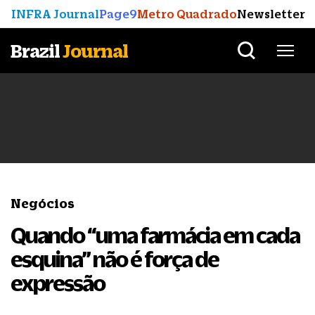
INFRA Journal
Page9
Metro Quadrado
Newsletter
Brazil
Journal
Negócios
Quando “uma farmácia em cada
esquina” não é força de
expressão