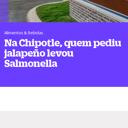
Alimentos & Bebidas
Na Chipotle, quem pediu
jalapeño levou
Salmonella