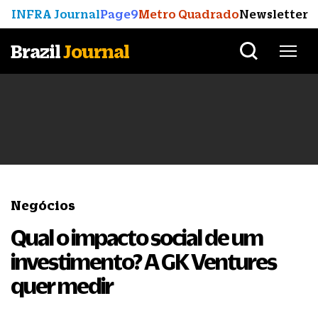
INFRA Journal
Page9
Metro Quadrado
Newsletter
Brazil
Journal
Negócios
Qual o impacto social de um
investimento? A GK Ventures
quer medir