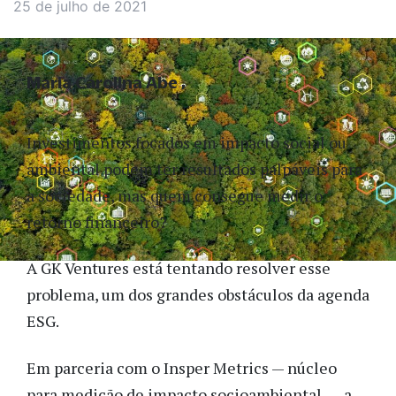
25 de julho de 2021
Maria Carolina Abe
Investimentos focados em impacto social ou
ambiental podem ter resultados palpáveis para
a sociedade, mas quem consegue medir o
retorno financeiro?
A GK Ventures está tentando resolver esse
problema, um dos grandes obstáculos da agenda
ESG.
Em parceria com o Insper Metrics — núcleo
para medição de impacto socioambiental —, a