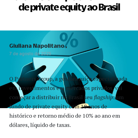
de private equity ao Brasil
Giuliana Napolitano
7 de agosto de 2025
O Partners Group, a gestora suíça especializada
em investimentos em mercados privados, vai
começar a distribuir no Brasil seu
flagship
: um
fundo de private equity com 18 anos de
histórico e retorno médio de 10% ao ano em
dólares, líquido de taxas.