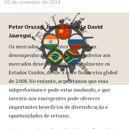
20 de novembro de 2024
Peter Orszag, James Donald e David
Jauregui
Os mercados emergentes tiveram um
desempenho substancialmente inferior aos
mercados desenvolvidos, especialmente os
Estados Unidos, desde a crise financeira global
de 2008. No entanto, acreditamos que essa
subperformance pode estar mudando, e que
investir nos emergentes pode oferecer
importantes benefícios de diversificação e
oportunidades de retorno.