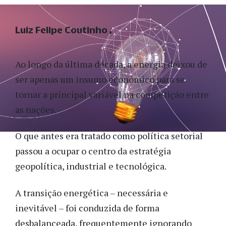
Luiz Felipe Coutinho
Ao longo da última década, a energia deixou de
ser apenas um insumo econômico para se
tornar a principal variável na competição entre
as nações.
O que antes era tratado como política setorial
passou a ocupar o centro da estratégia
geopolítica, industrial e tecnológica.
A transição energética – necessária e
inevitável – foi conduzida de forma
desbalanceada, frequentemente ignorando