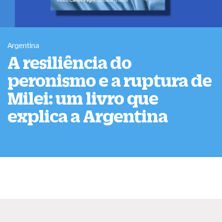
Argentina
A resiliência do
peronismo e a ruptura de
Milei: um livro que
explica a Argentina