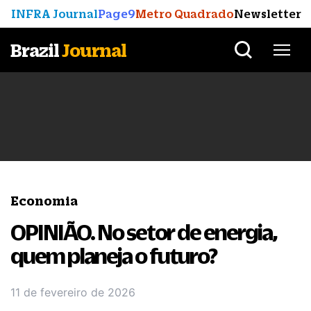
INFRA Journal
Page9
Metro Quadrado
Newsletter
Brazil
Journal
Economia
OPINIÃO. No setor de energia,
quem planeja o futuro?
11 de fevereiro de 2026