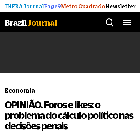
INFRA Journal
Page9
Metro Quadrado
Newsletter
Brazil
Journal
Economia
OPINIÃO. Foros e likes: o
problema do cálculo político nas
decisões penais