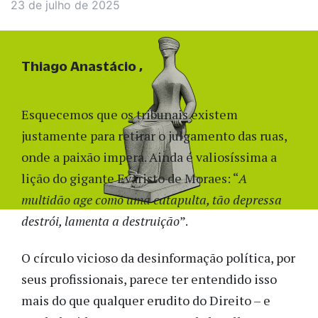
23 de julho de 2025
Thiago Anastácio
Esquecemos que os tribunais existem
justamente para retirar o julgamento das ruas,
onde a paixão impera. Ainda é valiosíssima a
lição do gigante Evaristo de Moraes: “
A
multidão age como uma catapulta, tão depressa
destrói, lamenta a destruição
”.
O círculo vicioso da desinformação política, por
seus profissionais, parece ter entendido isso
mais do que qualquer erudito do Direito – e