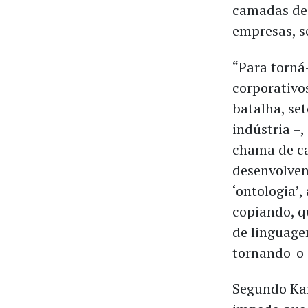
camadas de 
empresas, s
“Para torná
corporativo
batalha, se
indústria –,
chama de ca
desenvolve
‘ontologia’,
copiando, q
de linguage
tornando-o s
Segundo Kar