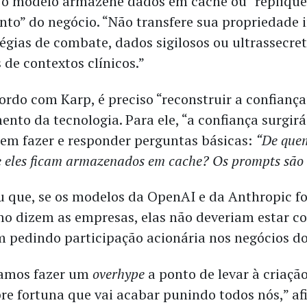
o modelo armazene dados em cache ou “replique
to” do negócio. “Não transfere sua propriedade i
égias de combate, dados sigilosos ou ultrassecret
de contextos clínicos.”
ordo com Karp, é preciso “reconstruir a confiança
ento da tecnologia. Para ele, “a confiança surgir
em fazer e responder perguntas básicas:
“De quem
 eles ficam armazenados em cache? Os prompts são 
u que, se os modelos da OpenAI e da Anthropic f
mo dizem as empresas, elas não deveriam estar c
im pedindo participação acionária nos negócios do
samos fazer um
overhype
a ponto de levar à criaçã
re fortuna que vai acabar punindo todos nós,” a