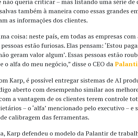
não queria criticar – mas listando uma série de c
ssalvas também à maneira como essas grandes e
m as informações dos clientes.
uma coisa: neste país, em todas as empresas com 
s pessoas estão furiosas. Elas pensam: ‘Estou pag
não geram valor algum’. Essas pessoas estão rou
e o alfa do meu negócio,” disse o CEO da
Palanti
om Karp, é possível entregar sistemas de AI prod
ódigo aberto com desempenho similar aos melhor
 com a vantagem de os clientes terem controle tot
etários – o ‘alfa’ mencionado pelo executivo – e 
de calibragem das ferramentas.
ta, Karp defendeu o modelo da Palantir de traba