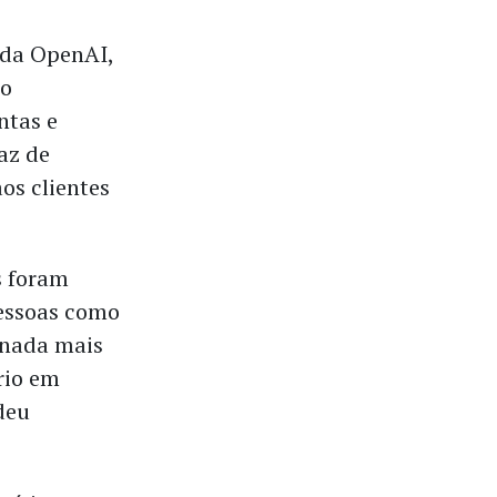
 da OpenAI,
ão
ntas e
az de
os clientes
s foram
essoas como
 nada mais
rio em
deu