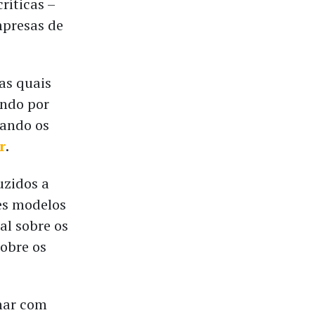
ríticas –
mpresas de
as quais
ando por
bando os
r
.
uzidos a
es modelos
al sobre os
sobre os
lhar com