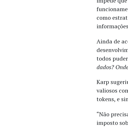
impede que 
funcionamen
como estrat
informações 
Ainda de ac
desenvolvim
todos puder
dados? Onde
Karp sugeri
valiosos co
tokens, e s
“Não preci
imposto sob