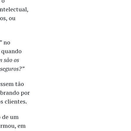
 o
ntelectual,
os, ou
” no
á quando
 são os
seguros?”
ossem tão
obrando por
s clientes.
o de um
firmou, em