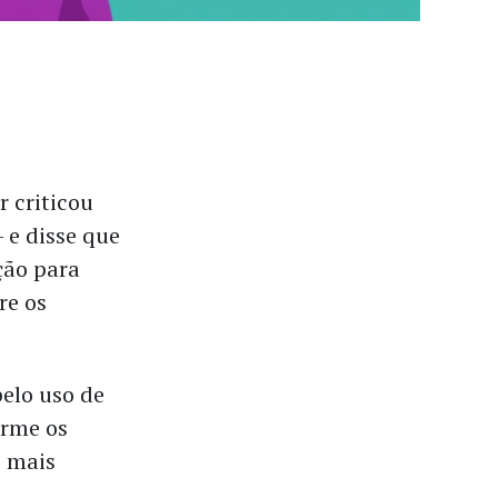
r criticou
 e disse que
ção para
re os
elo uso de
orme os
e mais